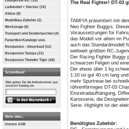
Ladegeräte etc. (16)
The Real Fighter! DT-03 
Ladekabel + Stecker (19)
Akkus (8)
TAMIYA präsentiert mit dem
Modellbau-Zubehör (2)
Neo Fighter Buggys. Dieser
Werkzeuge (6)
Voraussetzungen für Fahrs
Transport und Sendertaschen (4)
das Modell vor allem im Pun
Fanartikel-Kataloge usw.
auch das Standardmodell 
Restposten - Abverkauf (12)
weltweit größten RC-Jugen
Restposten Tamiya (31)
Der Racing Fighter Buggy p
Restposten Thunder Tiger (48)
schwarzen Felgen und eine
Der etwas über 1 kg schwe
Schnellkauf
1:10 ist gut 40 cm lang un
mehr Spurtreue bei schnell
Bitte geben Sie die Artikelnummer aus
unserem Katalog ein.
röhrenförmiges DT-03 Chas
Einzelradaufhängung, Differ
Karosserie, die Designelem
Serie. Highlight ist der ele
Mehr über...
Benötigtes Zubehör:
Unsere AGB