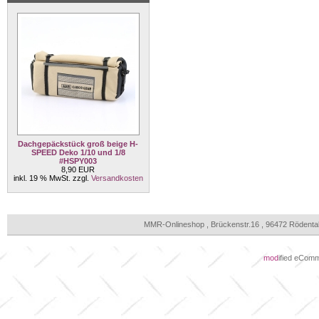
Dachgepäckstück groß beige H-
SPEED Deko 1/10 und 1/8
#HSPY003
8,90 EUR
inkl. 19 % MwSt. zzgl.
Versandkosten
MMR-Onlineshop , Brückenstr.16 , 96472 Rödenta
mod
ified eCom