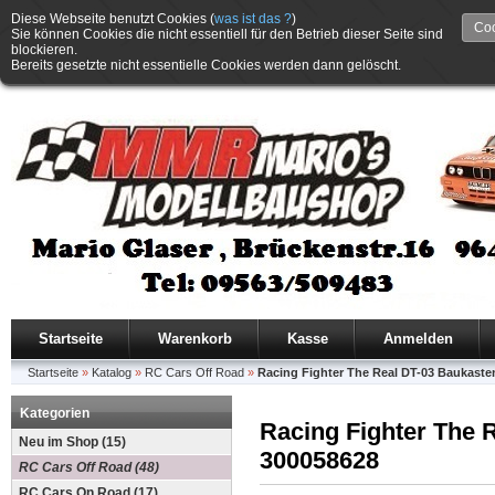
Diese Webseite benutzt Cookies (
was ist das ?
)
Coo
Sie können Cookies die nicht essentiell für den Betrieb dieser Seite sind
blockieren.
Bereits gesetzte nicht essentielle Cookies werden dann gelöscht.
Startseite
Warenkorb
Kasse
Anmelden
Startseite
»
Katalog
»
RC Cars Off Road
»
Racing Fighter The Real DT-03 Baukaste
Kategorien
Racing Fighter The 
Neu im Shop (15)
300058628
RC Cars Off Road (48)
RC Cars On Road (17)