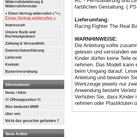
RC - Fernsteuerung und Len
Widerrufsbelehrung &
farblichen Gestaltung. ( PS
Widerrufsformular
»
» Einen Vertrag widerrufen «">
Einen Vertrag widerrufen «
Lieferumfang:
Impressum
Racing Fighter The Real 
Unsere Bank und
Rechnungsdaten
WARNHINWEISE:
Zahlung & Versandinfo
Die Anleitung sollte zusa
Datenschutzerklärung
gelesen und verstanden wer
Kinder dürfen keine Teile 
Lieferzeit
nehmen. Das Modell kann e
Kontakt
beim Umgang darauf. Lesen 
Batteriverordnung
Anleitung und bewahren Sie
Werkzeuge jeweils nur zwec
Informationen
Anwendung besteht Verletz
News / Infos
Verhüten Sie, dass Kinder 
!!! Öffnungszeiten !!!
nehmen oder Plastiktüten ü
Was bedeutet MMR
über uns
Nicht das gesuchte gefunden ?
Neue Artikel