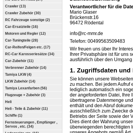
Crawler (13)
Verantwortlicher für die Dat
Mario Glaser
Crawler Zubehör (30)
Brückenstr.16
RC Fahrzeuge sonstige (2)
96472 Rödental
Car-Ersatzteile (16)
info@rc-mmr.de
Motoren und Regler (12)
Car-Tuningteile (28)
Telefon: 00499563509483
Car-Reifen/Felgen etc. (17)
Wir freuen uns über Ihr Inter
Ihrer Privatsphäre ist für uns
RC-Car Karosseriesätze (34)
ausführlich über den Umgang 
Car-Zubehör (11)
Verbrenner Zubehör (14)
1. Zugriffsdaten und
Tamiya LKW (4)
Sie können unsere Webseiten
LKW Zubehör (14)
zu machen. Bei jedem Aufruf 
Tamiya Lexanfarben (56)
lediglich automatisch ein sog
der angeforderten Datei, Ihre
Flugzeuge + Zubehör (3)
übertragene Datenmenge und d
Heli
enthält und den Abruf dokumen
Heli - Teile & Zubehör (11)
ausschließlich zum Zwecke de
Schiffe (1)
Betriebs der Seite sowie der
Dies dient der Wahrung unse
Fernsteuerungen , Empfänger ,
Servos , etc. (34)
überwiegenden berechtigten In
unseres Angebots gemäß Art. 6 