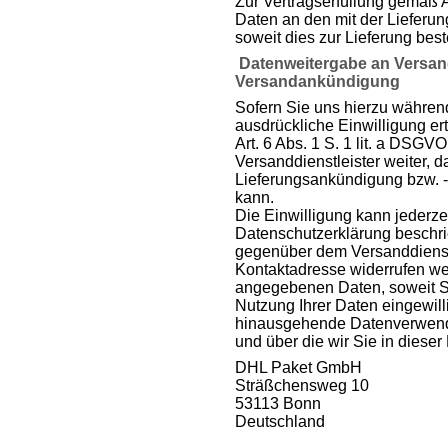
Zur Vertragserfüllung gemäß Ar
Daten an den mit der Lieferung
soweit dies zur Lieferung beste
Datenweitergabe an Versand
Versandankündigung
Sofern Sie uns hierzu während
ausdrückliche Einwilligung er
Art. 6 Abs. 1 S. 1 lit. a DSG
Versanddienstleister weiter, 
Lieferungsankündigung bzw. 
kann.
Die Einwilligung kann jederzei
Datenschutzerklärung beschri
gegenüber dem Versanddienstl
Kontaktadresse widerrufen wer
angegebenen Daten, soweit Sie
Nutzung Ihrer Daten eingewill
hinausgehende Datenverwendun
und über die wir Sie in dieser
DHL Paket GmbH
Sträßchensweg 10
53113 Bonn
Deutschland