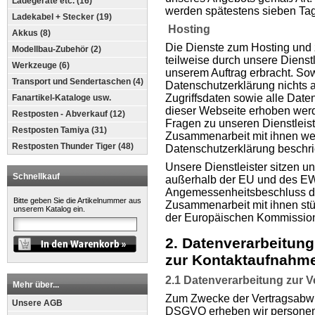
Ladegeräte etc. (16)
werden spätestens sieben Tag
Ladekabel + Stecker (19)
Hosting
Akkus (8)
Die Dienste zum Hosting und 
Modellbau-Zubehör (2)
teilweise durch unsere Dienst
Werkzeuge (6)
unserem Auftrag erbracht. So
Transport und Sendertaschen (4)
Datenschutzerklärung nichts a
Zugriffsdaten sowie alle Date
Fanartikel-Kataloge usw.
dieser Webseite erhoben werde
Restposten - Abverkauf (12)
Fragen zu unseren Dienstleis
Restposten Tamiya (31)
Zusammenarbeit mit ihnen wend
Restposten Thunder Tiger (48)
Datenschutzerklärung beschri
Unsere Dienstleister sitzen 
Schnellkauf
außerhalb der EU und des EWR
Angemessenheitsbeschluss d
Bitte geben Sie die Artikelnummer aus
Zusammenarbeit mit ihnen stü
unserem Katalog ein.
der Europäischen Kommissio
2. Datenverarbeitun
zur Kontaktaufnahm
2.1 Datenverarbeitung zur 
Mehr über...
Zum Zwecke der Vertragsabwick
Unsere AGB
DSGVO erheben wir personen