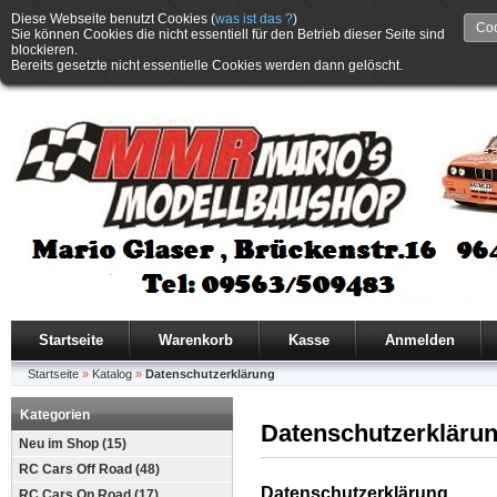
Diese Webseite benutzt Cookies (
was ist das ?
)
Coo
Sie können Cookies die nicht essentiell für den Betrieb dieser Seite sind
blockieren.
Bereits gesetzte nicht essentielle Cookies werden dann gelöscht.
Startseite
Warenkorb
Kasse
Anmelden
Startseite
»
Katalog
»
Datenschutzerklärung
Kategorien
Datenschutzerkläru
Neu im Shop (15)
RC Cars Off Road (48)
Datenschutzerklärung
RC Cars On Road (17)