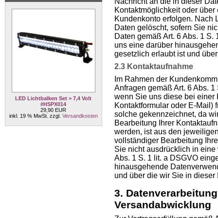
Nachricht an die in dieser D
Kontaktmöglichkeit oder über
Kundenkonto erfolgen. Nach 
Daten gelöscht, sofern Sie nic
Daten gemäß Art. 6 Abs. 1 S. 
uns eine darüber hinausgehe
gesetzlich erlaubt ist und über
2.3 Kontaktaufnahme
Im Rahmen der Kundenkommuni
Anfragen gemäß Art. 6 Abs. 1
wenn Sie uns diese bei einer 
LED Lichtbalken Set > 7,4 Volt
#HSPX014
Kontaktformular oder E-Mail) fr
29,90 EUR
solche gekennzeichnet, da wir
inkl. 19 % MwSt. zzgl.
Versandkosten
Bearbeitung Ihrer Kontaktau
werden, ist aus den jeweilige
vollständiger Bearbeitung Ihr
Sie nicht ausdrücklich in ein
Abs. 1 S. 1 lit. a DSGVO eing
hinausgehende Datenverwendun
und über die wir Sie in dieser
3. Datenverarbeitun
Versandabwicklung