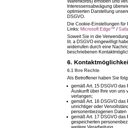
Warenkorbs) erhoben und vera
Interessensabwägung überwie
optimierten Darstellung unsere
DSGVO.
Die Cookie-Einstellungen für 
Links:
Microsoft Edge™
/
Saf
Soweit Sie in die Verwendung
lit. a DSGVO eingewilligt habe
widerrufen durch eine Nachric
beschriebenen Kontaktmöglich
6. Kontaktmöglichkei
6.1 Ihre Rechte
Als Betroffener haben Sie fol
gemäß Art. 15 DSGVO das R
Auskunft über Ihre von uns
verlangen;
gemäß Art. 16 DSGVO das Re
unrichtiger oder Vervollstän
personenbezogenen Daten z
gemäß Art. 17 DSGVO das Re
gespeicherten personenbezo
weitere Verarbeitung