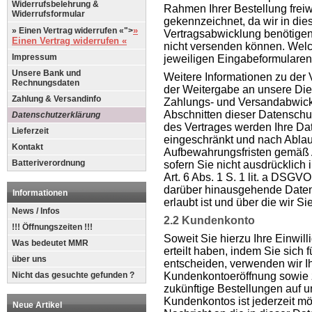
Widerrufsbelehrung &
Rahmen Ihrer Bestellung freiwil
Widerrufsformular
gekennzeichnet, da wir in die
»
» Einen Vertrag widerrufen «">
Vertragsabwicklung benötigen
Einen Vertrag widerrufen «
nicht versenden können. Welc
Impressum
jeweiligen Eingabeformularen 
Unsere Bank und
Weitere Informationen zu der 
Rechnungsdaten
der Weitergabe an unsere Die
Zahlung & Versandinfo
Zahlungs- und Versandabwickl
Abschnitten dieser Datenschu
Datenschutzerklärung
des Vertrages werden Ihre Dat
Lieferzeit
eingeschränkt und nach Ablauf
Kontakt
Aufbewahrungsfristen gemäß Ar
Batteriverordnung
sofern Sie nicht ausdrücklich
Art. 6 Abs. 1 S. 1 lit. a DSGV
darüber hinausgehende Daten
Informationen
erlaubt ist und über die wir Si
News / Infos
2.2 Kundenkonto
!!! Öffnungszeiten !!!
Soweit Sie hierzu Ihre Einwill
Was bedeutet MMR
erteilt haben, indem Sie sich
über uns
entscheiden, verwenden wir 
Nicht das gesuchte gefunden ?
Kundenkontoeröffnung sowie z
zukünftige Bestellungen auf 
Kundenkontos ist jederzeit m
Neue Artikel