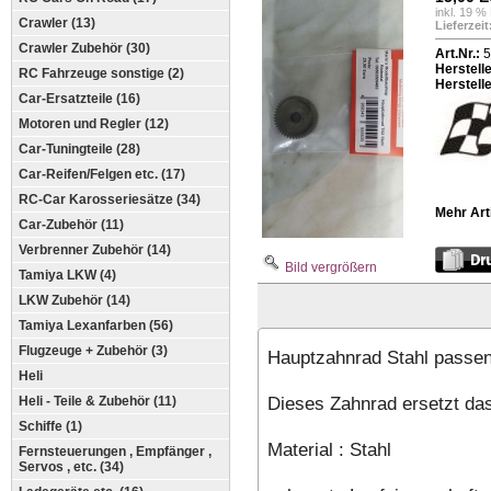
inkl. 19 %
Crawler (13)
Lieferzeit
Crawler Zubehör (30)
Art.Nr.:
5
Herstell
RC Fahrzeuge sonstige (2)
Herstelle
Car-Ersatzteile (16)
Motoren und Regler (12)
Car-Tuningteile (28)
Car-Reifen/Felgen etc. (17)
RC-Car Karosseriesätze (34)
Mehr Art
Car-Zubehör (11)
Verbrenner Zubehör (14)
Bild vergrößern
Tamiya LKW (4)
LKW Zubehör (14)
Tamiya Lexanfarben (56)
Flugzeuge + Zubehör (3)
Hauptzahnrad Stahl passe
Heli
Dieses Zahnrad ersetzt das
Heli - Teile & Zubehör (11)
Schiffe (1)
Material : Stahl
Fernsteuerungen , Empfänger ,
Servos , etc. (34)