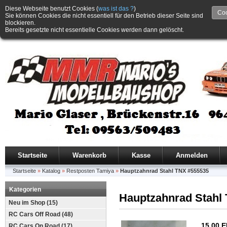
Diese Webseite benutzt Cookies (
was ist das ?
)
Coo
Sie können Cookies die nicht essentiell für den Betrieb dieser Seite sind
blockieren.
Bereits gesetzte nicht essentielle Cookies werden dann gelöscht.
Startseite
Warenkorb
Kasse
Anmelden
Startseite
»
Katalog
»
Restposten Tamiya
»
Hauptzahnrad Stahl TNX #555535
Kategorien
Hauptzahnrad Stahl
Neu im Shop (15)
RC Cars Off Road (48)
15,00 
RC Cars On Road (17)