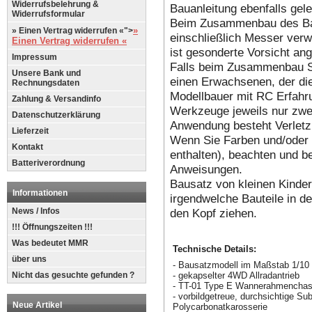
Widerrufsbelehrung &
Bauanleitung ebenfalls gel
Widerrufsformular
Beim Zusammenbau des B
»
» Einen Vertrag widerrufen «">
einschließlich Messer ver
Einen Vertrag widerrufen «
ist gesonderte Vorsicht an
Impressum
Falls beim Zusammenbau Sc
Unsere Bank und
einen Erwachsenen, der die
Rechnungsdaten
Modellbauer mit RC Erfahr
Zahlung & Versandinfo
Werkzeuge jeweils nur zwec
Datenschutzerklärung
Anwendung besteht Verletz
Lieferzeit
Wenn Sie Farben und/oder 
Kontakt
enthalten), beachten und be
Batteriverordnung
Anweisungen.
Bausatz von kleinen Kinder
Informationen
irgendwelche Bauteile in d
den Kopf ziehen.
News / Infos
!!! Öffnungszeiten !!!
Was bedeutet MMR
Technische Details:
über uns
- Bausatzmodell im Maßstab 1/10
- gekapselter 4WD Allradantrieb
Nicht das gesuchte gefunden ?
- TT-01 Type E Wannerahmenchas
- vorbildgetreue, durchsichtige S
Neue Artikel
Polycarbonatkarosserie