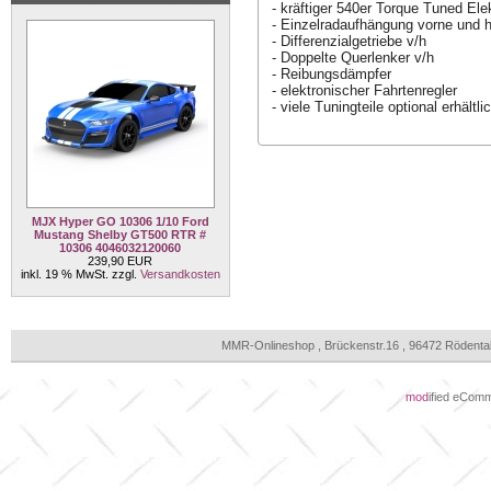
- kräftiger 540er Torque Tuned Ele
- Einzelradaufhängung vorne und h
- Differenzialgetriebe v/h
- Doppelte Querlenker v/h
- Reibungsdämpfer
- elektronischer Fahrtenregler
- viele Tuningteile optional erhältli
MJX Hyper GO 10306 1/10 Ford
Mustang Shelby GT500 RTR #
10306 4046032120060
239,90 EUR
inkl. 19 % MwSt. zzgl.
Versandkosten
MMR-Onlineshop , Brückenstr.16 , 96472 Rödenta
mod
ified eCom