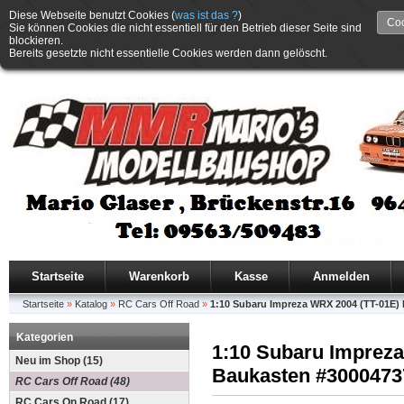
Diese Webseite benutzt Cookies (
was ist das ?
)
Coo
Sie können Cookies die nicht essentiell für den Betrieb dieser Seite sind
blockieren.
Bereits gesetzte nicht essentielle Cookies werden dann gelöscht.
Startseite
Warenkorb
Kasse
Anmelden
Startseite
»
Katalog
»
RC Cars Off Road
»
1:10 Subaru Impreza WRX 2004 (TT-01E)
Kategorien
1:10 Subaru Imprez
Neu im Shop (15)
Baukasten #3000473
RC Cars Off Road (48)
RC Cars On Road (17)