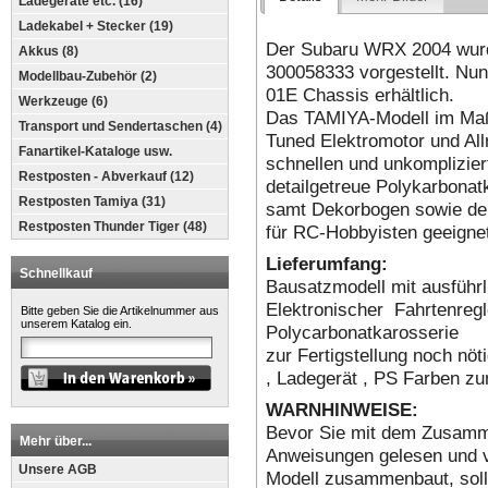
Ladegeräte etc. (16)
Ladekabel + Stecker (19)
Der Subaru WRX 2004 wur
Akkus (8)
300058333 vorgestellt. Nun
Modellbau-Zubehör (2)
01E Chassis erhältlich.
Werkzeuge (6)
Das TAMIYA-Modell im Maßs
Transport und Sendertaschen (4)
Tuned Elektromotor und All
Fanartikel-Kataloge usw.
schnellen und unkomplizier
Restposten - Abverkauf (12)
detailgetreue Polykarbon
Restposten Tamiya (31)
samt Dekorbogen sowie der 
Restposten Thunder Tiger (48)
für RC-Hobbyisten geeigne
Lieferumfang:
Schnellkauf
Bausatzmodell mit ausführli
Elektronischer Fahrtenregl
Bitte geben Sie die Artikelnummer aus
unserem Katalog ein.
Polycarbonatkarosserie
zur Fertigstellung noch nöt
, Ladegerät , PS Farben zu
WARNHINWEISE:
Bevor Sie mit dem Zusamme
Mehr über...
Anweisungen gelesen und v
Unsere AGB
Modell zusammenbaut, soll