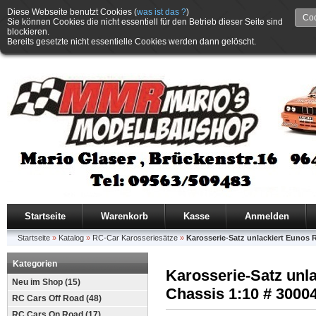
Diese Webseite benutzt Cookies (
was ist das ?
)
Coo
Sie können Cookies die nicht essentiell für den Betrieb dieser Seite sind
blockieren.
Bereits gesetzte nicht essentielle Cookies werden dann gelöscht.
Startseite
Warenkorb
Kasse
Anmelden
Startseite
»
Katalog
»
RC-Car Karosseriesätze
»
Karosserie-Satz unlackiert Eunos 
Kategorien
Karosserie-Satz unl
Neu im Shop (15)
Chassis 1:10 # 3000
RC Cars Off Road (48)
RC Cars On Road (17)