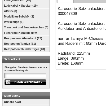
Ladegeräte etc. (16)
Ladekabel + Stecker (19)
Karosserie-Satz unlackier
Akkus (8)
300047309
Modellbau-Zubehör (2)
Werkzeuge (6)
Karosserie-Satz unlackiert
Transport und Sendertaschen (4)
Aufkleber und Anbauteile li
Fanartikel-Kataloge usw.
nur für Tamiya M-Chassis
Restposten - Abverkauf (12)
und Rädern mit 60mm Dur
Restposten Tamiya (31)
Restposten Thunder Tiger (48)
Radstand: 225mm
Länge: 390mm
Schnellkauf
Breite: 168mm
Bitte geben Sie die Artikelnummer aus
unserem Katalog ein.
Mehr über...
Unsere AGB