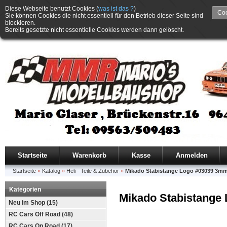
Diese Webseite benutzt Cookies (
was ist das ?
)
Coo
Sie können Cookies die nicht essentiell für den Betrieb dieser Seite sind
blockieren.
Bereits gesetzte nicht essentielle Cookies werden dann gelöscht.
Startseite
Warenkorb
Kasse
Anmelden
Startseite
»
Katalog
»
Heli - Teile & Zubehör
»
Mikado Stabistange Logo #03039 3m
Kategorien
Mikado Stabistange
Neu im Shop (15)
RC Cars Off Road (48)
RC Cars On Road (17)