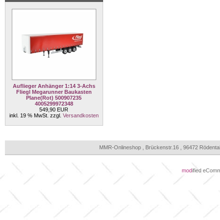
Auflieger Anhänger 1:14 3-Achs
Fliegl Megarunner Baukasten
Plane(Rot) 500907235
4005299972348
549,90 EUR
inkl. 19 % MwSt. zzgl.
Versandkosten
MMR-Onlineshop , Brückenstr.16 , 96472 Rödenta
mod
ified eCom