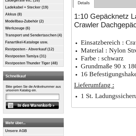
Ladegeräte etc. (16)
Details
Ladekabel + Stecker (19)
1:10 Gepäcknetz L
Akkus (8)
Modellbau-Zubehör (2)
Crawler Dachgepä
Werkzeuge (6)
Transport und Sendertaschen (4)
Einsatzbereich : Cr
Fanartikel-Kataloge usw.
Material : Nylon Str
Restposten - Abverkauf (12)
Restposten Tamiya (31)
Farbe : schwarz
Restposten Thunder Tiger (48)
Grundmaße 90 x 1
16 Befestigungshak
Schnellkauf
Lieferumfang :
Bitte geben Sie die Artikelnummer aus
unserem Katalog ein.
1 St. Ladungssicher
Mehr über...
Unsere AGB