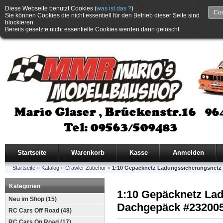
Diese Webseite benutzt Cookies (
was ist das ?
)
Coo
Sie können Cookies die nicht essentiell für den Betrieb dieser Seite sind
blockieren.
Bereits gesetzte nicht essentielle Cookies werden dann gelöscht.
Startseite
Warenkorb
Kasse
Anmelden
Startseite
»
Katalog
»
Crawler Zubehör
»
1:10 Gepäcknetz Ladungssicherungsnetz
Kategorien
1:10 Gepäcknetz La
Neu im Shop (15)
Dachgepäck #23200
RC Cars Off Road (48)
RC Cars On Road (17)