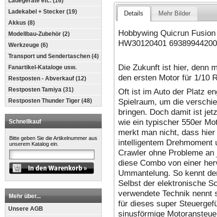
Ladegeräte etc. (16)
Ladekabel + Stecker (19)
Details
Mehr Bilder
Akkus (8)
Hobbywing Quicrun Fusion
Modellbau-Zubehör (2)
HW30120401 69389944200
Werkzeuge (6)
Transport und Sendertaschen (4)
Die Zukunft ist hier, denn
Fanartikel-Kataloge usw.
den ersten Motor für 1/10 R
Restposten - Abverkauf (12)
Restposten Tamiya (31)
Oft ist im Auto der Platz e
Spielraum, um die verschie
Restposten Thunder Tiger (48)
bringen. Doch damit ist je
wie ein typischer 550er Mo
Schnellkauf
merkt man nicht, dass hier
Bitte geben Sie die Artikelnummer aus
intelligentem Drehmoment 
unserem Katalog ein.
Crawler ohne Probleme an j
diese Combo von einer her
Ummantelung. So kennt der
Selbst der elektronische S
verwendete Technik nennt s
Mehr über...
für dieses super Steuergefü
Unsere AGB
sinusförmige Motoransteue