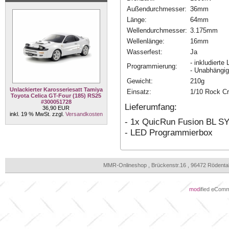
Außendurchmesser:
36mm
Länge:
64mm
Wellendurchmesser:
3.175mm
Wellenlänge:
16mm
Wasserfest:
Ja
- inkludiert
Programmierung:
- Unabhängig
Gewicht:
210g
Unlackierter Karosseriesatt Tamiya
Einsatz:
1/10 Rock Cr
Toyota Celica GT-Four (185) RS25
#300051728
Lieferumfang:
36,90 EUR
inkl. 19 % MwSt. zzgl.
Versandkosten
- 1x QuicRun Fusion BL S
- LED Programmierbox
MMR-Onlineshop , Brückenstr.16 , 96472 Rödenta
mod
ified eCom