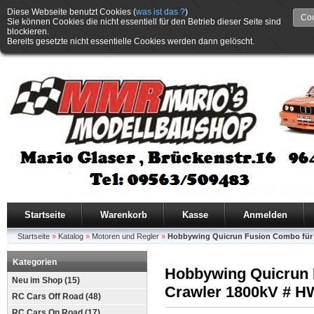
Diese Webseite benutzt Cookies (
was ist das ?
)
Coo
Sie können Cookies die nicht essentiell für den Betrieb dieser Seite sind
blockieren.
Bereits gesetzte nicht essentielle Cookies werden dann gelöscht.
Startseite
Warenkorb
Kasse
Anmelden
Startseite
»
Katalog
»
Motoren und Regler
»
Hobbywing Quicrun Fusion Combo für 
Kategorien
Hobbywing Quicrun 
Neu im Shop (15)
Crawler 1800kV # H
RC Cars Off Road (48)
RC Cars On Road (17)