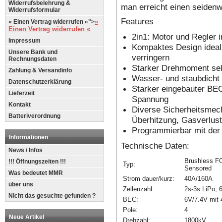
Widerrufsbelehrung &
man erreicht einen seidenw
Widerrufsformular
Features
»
» Einen Vertrag widerrufen «">
Einen Vertrag widerrufen «
2in1: Motor und Regler i
Impressum
Kompaktes Design ideal
Unsere Bank und
verringern
Rechnungsdaten
Starker Drehmoment sel
Zahlung & Versandinfo
Wasser- und staubdicht
Datenschutzerklärung
Starker eingebauter BE
Lieferzeit
Spannung
Kontakt
Diverse Sicherheitsmec
Batteriverordnung
Überhitzung, Gasverlust,
Programmierbar mit de
Informationen
Technische Daten:
News / Infos
Brushless F
!!! Öffnungszeiten !!!
Typ:
Sensored
Was bedeutet MMR
Strom dauer/kurz:
40A/160A
über uns
Zellenzahl:
2s-3s LiPo, 
Nicht das gesuchte gefunden ?
BEC:
6V/7.4V mit
Pole:
4
Neue Artikel
Drehzahl:
1800kV